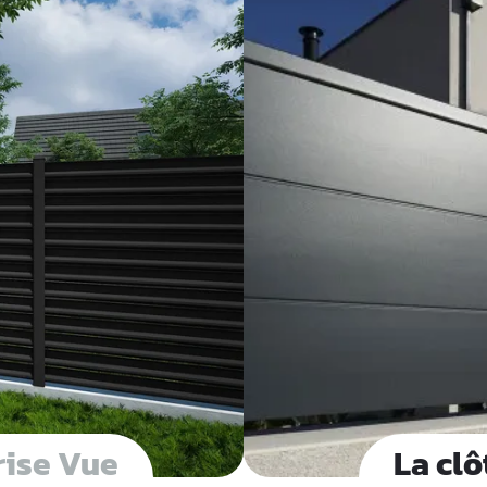
rise Vue
La cl