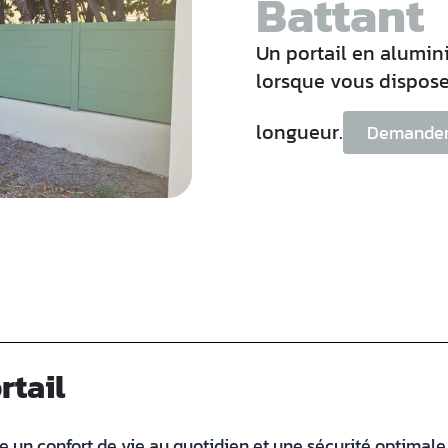
Battant
Un portail en alumin
lorsque vous dispose
longueur.
Demander 
rtail
re un confort de vie au quotidien et une sécurité optimal