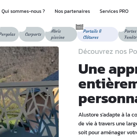
Qui sommes-nous ?
Nos partenaires
Services PRO
Abris
Portails &
Portes
Pergolas
Carports
piscine
Clôtures
Fenêtr
Découvrez nos Por
Une app
entière
personn
Alustore s'adapte à la co
de vie à travers une la
soit pour aménager votre