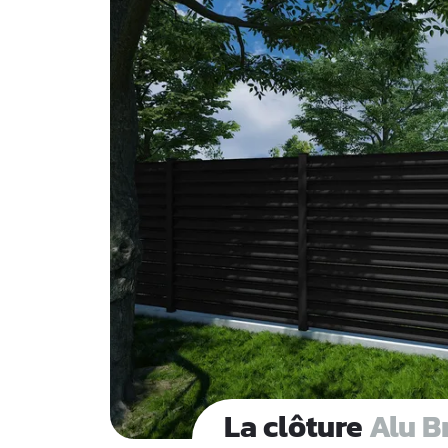
La clôture
Alu B