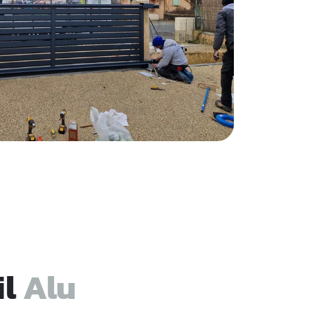
il
Alu