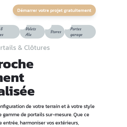
Démarrer votre projet gratuitement
 &
Volets
Portes
Stores
es
Alu
garage
tails & Clôtures
roche
ment
alisée
nfiguration de votre terrain et à votre style
rge gamme de portails sur-mesure. Que ce
 entrée, harmoniser vos extérieurs,